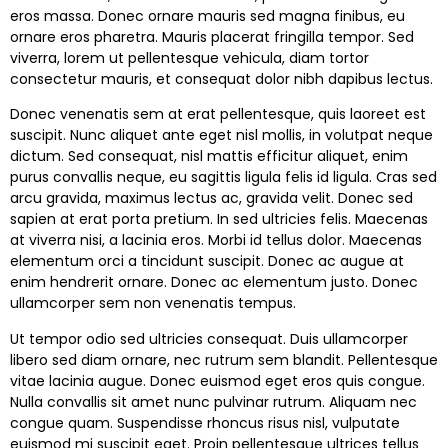
eros massa. Donec ornare mauris sed magna finibus, eu
ornare eros pharetra. Mauris placerat fringilla tempor. Sed
viverra, lorem ut pellentesque vehicula, diam tortor
consectetur mauris, et consequat dolor nibh dapibus lectus.
Donec venenatis sem at erat pellentesque, quis laoreet est
suscipit. Nunc aliquet ante eget nisl mollis, in volutpat neque
dictum. Sed consequat, nisl mattis efficitur aliquet, enim
purus convallis neque, eu sagittis ligula felis id ligula. Cras sed
arcu gravida, maximus lectus ac, gravida velit. Donec sed
sapien at erat porta pretium. In sed ultricies felis. Maecenas
at viverra nisi, a lacinia eros. Morbi id tellus dolor. Maecenas
elementum orci a tincidunt suscipit. Donec ac augue at
enim hendrerit ornare. Donec ac elementum justo. Donec
ullamcorper sem non venenatis tempus.
Ut tempor odio sed ultricies consequat. Duis ullamcorper
libero sed diam ornare, nec rutrum sem blandit. Pellentesque
vitae lacinia augue. Donec euismod eget eros quis congue.
Nulla convallis sit amet nunc pulvinar rutrum. Aliquam nec
congue quam. Suspendisse rhoncus risus nisl, vulputate
euismod mi suscipit eget. Proin pellentesque ultrices tellus