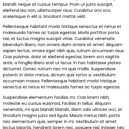
blandit neque at cursus tempus. Proin ut justo suscipit,
eleifend leo non, ullamcorper risus. Curabitur orci orci,
scelerisque in elit a, tincidunt mattis velit.
Pellentesque habitant morbi tristique senectus et netus et
malesuada fames ac turpis egestas. Morbi porttitor porta
nisi, et luctus magna suscipit vitae. Curabitur venenatis
bibendum libero, non ornare diam ornare sit amet. Aliquam
sapien lectus, ornare eget nibh quis, rutrum accumsan risus.
Cras pulvinar, dolor at eleifend egestas, lorem orci sagittis
ante, a fringilla libero erat ut lacus. In hac habitasse platea
dictumst. Donec rutrum nec mi quis mollis. Suspendisse
potenti. In dolor metus, dictum quis tortor a, vestibulum
accumsan massa. Pellentesque habitant morbi tristique
senectus et netus et malesuada fames ac turpis egestas.
Suspendisse elementum facilisis mi. Cras lorem nibh,
molestie eu cursus euismod, facilisis in tellus. Aliquam
venenatis, mi quis blandit blandit, diam odio ultrices orci, at
tincidunt magna justo sed ligula. Mauris metus nibh, porta
nec elementum quis, semper in mi. Vestibulum sit amet
lectus lobortis, hendrerit lorem nec, posuere nisl. Integer nec