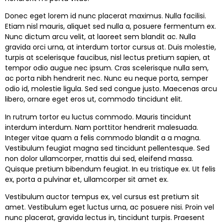
Donec eget lorem id nunc placerat maximus. Nulla facilisi.
Etiam nisl mauris, aliquet sed nulla a, posuere fermentum ex.
Nunc dictum arcu velit, at laoreet sem blandit ac. Nulla
gravida orci urna, at interdum tortor cursus at. Duis molestie,
turpis at scelerisque faucibus, nisl lectus pretium sapien, at
tempor odio augue nec ipsum. Cras scelerisque nulla sem,
ac porta nibh hendrerit nec. Nunc eu neque porta, semper
odio id, molestie ligula. Sed sed congue justo. Maecenas arcu
libero, ornare eget eros ut, commodo tincidunt elit.
In rutrum tortor eu luctus commodo. Mauris tincidunt
interdum interdum. Nam porttitor hendrerit malesuada.
Integer vitae quam a felis commodo blandit a a magna.
Vestibulum feugiat magna sed tincidunt pellentesque. Sed
non dolor ullamcorper, mattis dui sed, eleifend massa.
Quisque pretium bibendum feugiat. In eu tristique ex. Ut felis
ex, porta a pulvinar et, ullamcorper sit amet ex.
Vestibulum auctor tempus ex, vel cursus est pretium sit
amet. Vestibulum eget luctus urna, ac posuere nisi. Proin vel
nunc placerat, gravida lectus in, tincidunt turpis. Praesent