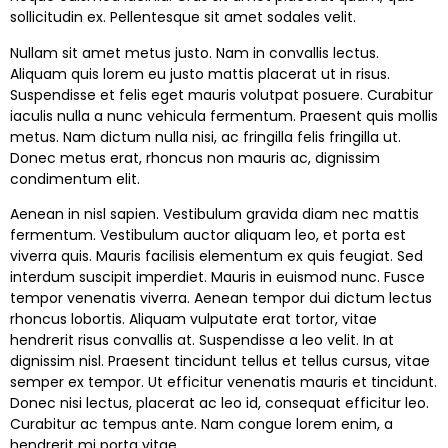
sollicitudin ex. Pellentesque sit amet sodales velit.
Nullam sit amet metus justo. Nam in convallis lectus.
Aliquam quis lorem eu justo mattis placerat ut in risus.
Suspendisse et felis eget mauris volutpat posuere. Curabitur
iaculis nulla a nunc vehicula fermentum. Praesent quis mollis
metus. Nam dictum nulla nisi, ac fringilla felis fringilla ut.
Donec metus erat, rhoncus non mauris ac, dignissim
condimentum elit.
Aenean in nisl sapien. Vestibulum gravida diam nec mattis
fermentum. Vestibulum auctor aliquam leo, et porta est
viverra quis. Mauris facilisis elementum ex quis feugiat. Sed
interdum suscipit imperdiet. Mauris in euismod nunc. Fusce
tempor venenatis viverra. Aenean tempor dui dictum lectus
rhoncus lobortis. Aliquam vulputate erat tortor, vitae
hendrerit risus convallis at. Suspendisse a leo velit. In at
dignissim nisl. Praesent tincidunt tellus et tellus cursus, vitae
semper ex tempor. Ut efficitur venenatis mauris et tincidunt.
Donec nisi lectus, placerat ac leo id, consequat efficitur leo.
Curabitur ac tempus ante. Nam congue lorem enim, a
hendrerit mi porta vitae.