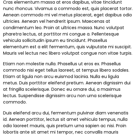
Cras elementum massa at eros dapibus, vitae tincidunt
nunc rhoncus. Vivamus a commodo est, quis placerat tortor.
Aenean commodo mi vel metus placerat, eget dapibus odio
ultricies. Aenean vel hendrerit ipsum. Maecenas at
condimentum leo. Proin at ultrices massa. Nunc volutpat
pharetra lectus, at porttitor mi congue a. Pellentesque
vehicula sollicitudin ipsum eu tincidunt. Phasellus
elementum est a elit fermentum, quis vulputate mi suscipit.
Mauris vel lectus nec libero volutpat congue non vitae turpis.
Etiam non molestie nulla. Phasellus ut eros ex. Phasellus
commodo nisi eget tellus laoreet, at tempus libero sodales.
Etiam at ligula non arcu euismod lacinia. Nulla eu ligula
metus. Duis porttitor eleifend pretium. Aenean dignissim dui
at fringilla scelerisque. Donec eu ornare dui, a maximus
lectus. Suspendisse dignissim arcu non urna scelerisque
commodo.
Duis eleifend arcu dui, fermentum pulvinar diam venenatis
id. Aenean porttitor, lectus sit amet vehicula tempus, nulla
odio laoreet mauris, quis pretium urna sapien ac nisi. Proin
lobortis ante sit amet mi tempor, nec convallis mauris