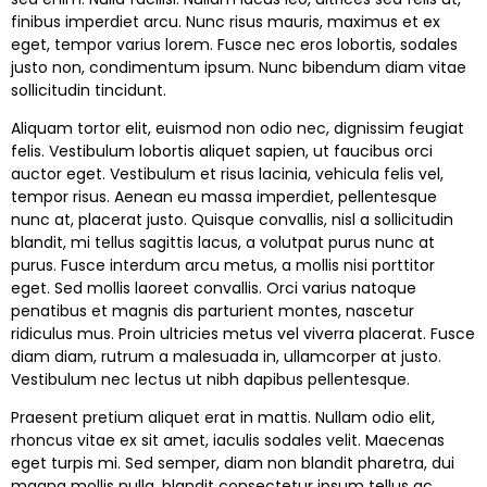
finibus imperdiet arcu. Nunc risus mauris, maximus et ex
eget, tempor varius lorem. Fusce nec eros lobortis, sodales
justo non, condimentum ipsum. Nunc bibendum diam vitae
sollicitudin tincidunt.
Aliquam tortor elit, euismod non odio nec, dignissim feugiat
felis. Vestibulum lobortis aliquet sapien, ut faucibus orci
auctor eget. Vestibulum et risus lacinia, vehicula felis vel,
tempor risus. Aenean eu massa imperdiet, pellentesque
nunc at, placerat justo. Quisque convallis, nisl a sollicitudin
blandit, mi tellus sagittis lacus, a volutpat purus nunc at
purus. Fusce interdum arcu metus, a mollis nisi porttitor
eget. Sed mollis laoreet convallis. Orci varius natoque
penatibus et magnis dis parturient montes, nascetur
ridiculus mus. Proin ultricies metus vel viverra placerat. Fusce
diam diam, rutrum a malesuada in, ullamcorper at justo.
Vestibulum nec lectus ut nibh dapibus pellentesque.
Praesent pretium aliquet erat in mattis. Nullam odio elit,
rhoncus vitae ex sit amet, iaculis sodales velit. Maecenas
eget turpis mi. Sed semper, diam non blandit pharetra, dui
magna mollis nulla, blandit consectetur ipsum tellus ac