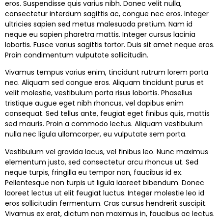
eros. Suspendisse quis varius nibh. Donec velit nulla,
consectetur interdum sagittis ac, congue nec eros. Integer
ultricies sapien sed metus malesuada pretium. Nam id
neque eu sapien pharetra mattis. Integer cursus lacinia
lobortis. Fusce varius sagittis tortor. Duis sit amet neque eros.
Proin condimentum vulputate sollicitudin.
Vivamus tempus varius enim, tincidunt rutrum lorem porta
nec. Aliquam sed congue eros. Aliquam tincidunt purus et
velit molestie, vestibulum porta risus lobortis. Phasellus
tristique augue eget nibh rhoncus, vel dapibus enim
consequat. Sed tellus ante, feugiat eget finibus quis, mattis
sed mauris. Proin a commodo lectus. Aliquam vestibulum
nulla nec ligula ullamcorper, eu vulputate sem porta.
Vestibulum vel gravida lacus, vel finibus leo. Nunc maximus
elementum justo, sed consectetur arcu rhoncus ut. Sed
neque turpis, fringilla eu tempor non, faucibus id ex.
Pellentesque non turpis ut ligula laoreet bibendum. Donec
laoreet lectus ut elit feugiat luctus. Integer molestie leo id
eros sollicitudin fermentum. Cras cursus hendrerit suscipit.
Vivamus ex erat, dictum non maximus in, faucibus ac lectus.