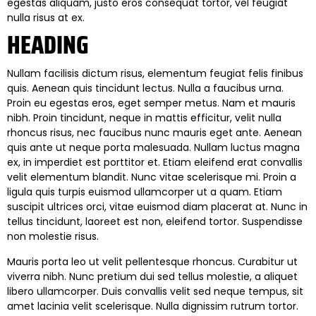
egestas aliquam, justo eros consequat tortor, vel feugiat
nulla risus at ex.
HEADING
Nullam facilisis dictum risus, elementum feugiat felis finibus
quis. Aenean quis tincidunt lectus. Nulla a faucibus urna.
Proin eu egestas eros, eget semper metus. Nam et mauris
nibh. Proin tincidunt, neque in mattis efficitur, velit nulla
rhoncus risus, nec faucibus nunc mauris eget ante. Aenean
quis ante ut neque porta malesuada. Nullam luctus magna
ex, in imperdiet est porttitor et. Etiam eleifend erat convallis
velit elementum blandit. Nunc vitae scelerisque mi. Proin a
ligula quis turpis euismod ullamcorper ut a quam. Etiam
suscipit ultrices orci, vitae euismod diam placerat at. Nunc in
tellus tincidunt, laoreet est non, eleifend tortor. Suspendisse
non molestie risus.
Mauris porta leo ut velit pellentesque rhoncus. Curabitur ut
viverra nibh. Nunc pretium dui sed tellus molestie, a aliquet
libero ullamcorper. Duis convallis velit sed neque tempus, sit
amet lacinia velit scelerisque. Nulla dignissim rutrum tortor.