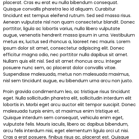
placerat. Cras eu erat eu nulla bibendum consequat.
Quisque convallis pharetra leo id aliquam. Curabitur
tincidunt est tempus eleifend rutrum. Sed sed massa risus.
Aenean vulputate nisl non quam consectetur blandit. Donec
porttitor, ligula ac lobortis varius, nulla libero vulputate
augue, venenatis hendrerit massa ipsum in urna. Vestibulum
metus ex, luctus sed rhoncus a, laoreet nec mauris. Lorem
ipsum dolor sit amet, consectetur adipiscing elit. Donec
efficitur magna odio, nec porttitor nulla dapibus sit amet.
Nullam quis elit nisl. Sed sit amet rhoncus arcu. Integer
posuere nunc sem, ac placerat dolor convallis vitae.
Suspendisse malesuada, metus non malesuada maximus,
nisl sem tincidunt augue, eu bibendum urna arcu non justo.
Proin gravida condimentum leo, ac tristique risus tincidunt
eget. Nulla sollicitudin pharetra elit, sollicitudin interdum elit
lobortis in. Morbi eget arcu auctor elit tempor suscipit. Donec
malesuada turpis enim, at maximus enim tristique et.
Quisque interdum sem consequat, vehicula enim eget,
vulputate felis. Mauris iaculis, libero ac dapibus bibendum,
arcu felis interdum nisi, eget elementum ligula orci ut nisi.
Cras a erat posuere, finibus risus ac, placerat est. Quisque