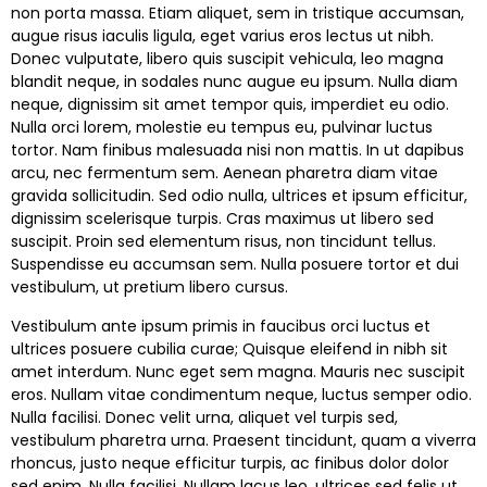
non porta massa. Etiam aliquet, sem in tristique accumsan,
augue risus iaculis ligula, eget varius eros lectus ut nibh.
Donec vulputate, libero quis suscipit vehicula, leo magna
blandit neque, in sodales nunc augue eu ipsum. Nulla diam
neque, dignissim sit amet tempor quis, imperdiet eu odio.
Nulla orci lorem, molestie eu tempus eu, pulvinar luctus
tortor. Nam finibus malesuada nisi non mattis. In ut dapibus
arcu, nec fermentum sem. Aenean pharetra diam vitae
gravida sollicitudin. Sed odio nulla, ultrices et ipsum efficitur,
dignissim scelerisque turpis. Cras maximus ut libero sed
suscipit. Proin sed elementum risus, non tincidunt tellus.
Suspendisse eu accumsan sem. Nulla posuere tortor et dui
vestibulum, ut pretium libero cursus.
Vestibulum ante ipsum primis in faucibus orci luctus et
ultrices posuere cubilia curae; Quisque eleifend in nibh sit
amet interdum. Nunc eget sem magna. Mauris nec suscipit
eros. Nullam vitae condimentum neque, luctus semper odio.
Nulla facilisi. Donec velit urna, aliquet vel turpis sed,
vestibulum pharetra urna. Praesent tincidunt, quam a viverra
rhoncus, justo neque efficitur turpis, ac finibus dolor dolor
sed enim. Nulla facilisi. Nullam lacus leo, ultrices sed felis ut,