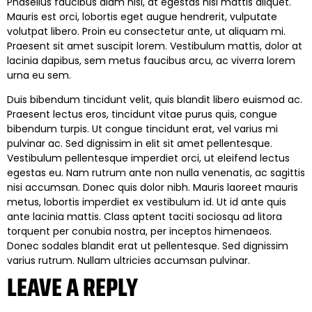
Phasellus faucibus diam nisl, at egestas nisi mattis aliquet.
Mauris est orci, lobortis eget augue hendrerit, vulputate
volutpat libero. Proin eu consectetur ante, ut aliquam mi.
Praesent sit amet suscipit lorem. Vestibulum mattis, dolor at
lacinia dapibus, sem metus faucibus arcu, ac viverra lorem
urna eu sem.
Duis bibendum tincidunt velit, quis blandit libero euismod ac.
Praesent lectus eros, tincidunt vitae purus quis, congue
bibendum turpis. Ut congue tincidunt erat, vel varius mi
pulvinar ac. Sed dignissim in elit sit amet pellentesque.
Vestibulum pellentesque imperdiet orci, ut eleifend lectus
egestas eu. Nam rutrum ante non nulla venenatis, ac sagittis
nisi accumsan. Donec quis dolor nibh. Mauris laoreet mauris
metus, lobortis imperdiet ex vestibulum id. Ut id ante quis
ante lacinia mattis. Class aptent taciti sociosqu ad litora
torquent per conubia nostra, per inceptos himenaeos.
Donec sodales blandit erat ut pellentesque. Sed dignissim
varius rutrum. Nullam ultricies accumsan pulvinar.
LEAVE A REPLY