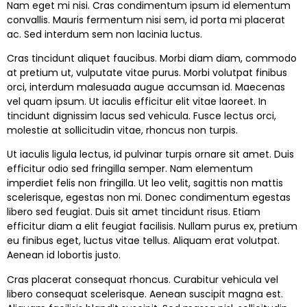
Nam eget mi nisi. Cras condimentum ipsum id elementum
convallis. Mauris fermentum nisi sem, id porta mi placerat
ac. Sed interdum sem non lacinia luctus.
Cras tincidunt aliquet faucibus. Morbi diam diam, commodo
at pretium ut, vulputate vitae purus. Morbi volutpat finibus
orci, interdum malesuada augue accumsan id. Maecenas
vel quam ipsum. Ut iaculis efficitur elit vitae laoreet. In
tincidunt dignissim lacus sed vehicula. Fusce lectus orci,
molestie at sollicitudin vitae, rhoncus non turpis.
Ut iaculis ligula lectus, id pulvinar turpis ornare sit amet. Duis
efficitur odio sed fringilla semper. Nam elementum
imperdiet felis non fringilla. Ut leo velit, sagittis non mattis
scelerisque, egestas non mi. Donec condimentum egestas
libero sed feugiat. Duis sit amet tincidunt risus. Etiam
efficitur diam a elit feugiat facilisis. Nullam purus ex, pretium
eu finibus eget, luctus vitae tellus. Aliquam erat volutpat.
Aenean id lobortis justo.
Cras placerat consequat rhoncus. Curabitur vehicula vel
libero consequat scelerisque. Aenean suscipit magna est.