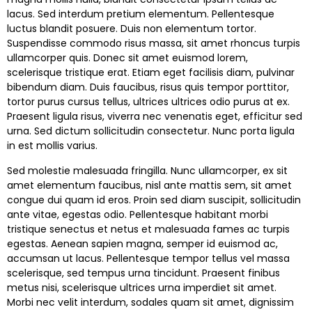
lacus. Sed interdum pretium elementum. Pellentesque
luctus blandit posuere. Duis non elementum tortor.
Suspendisse commodo risus massa, sit amet rhoncus turpis
ullamcorper quis. Donec sit amet euismod lorem,
scelerisque tristique erat. Etiam eget facilisis diam, pulvinar
bibendum diam. Duis faucibus, risus quis tempor porttitor,
tortor purus cursus tellus, ultrices ultrices odio purus at ex.
Praesent ligula risus, viverra nec venenatis eget, efficitur sed
urna. Sed dictum sollicitudin consectetur. Nunc porta ligula
in est mollis varius.
Sed molestie malesuada fringilla. Nunc ullamcorper, ex sit
amet elementum faucibus, nisl ante mattis sem, sit amet
congue dui quam id eros. Proin sed diam suscipit, sollicitudin
ante vitae, egestas odio. Pellentesque habitant morbi
tristique senectus et netus et malesuada fames ac turpis
egestas. Aenean sapien magna, semper id euismod ac,
accumsan ut lacus. Pellentesque tempor tellus vel massa
scelerisque, sed tempus urna tincidunt. Praesent finibus
metus nisi, scelerisque ultrices urna imperdiet sit amet.
Morbi nec velit interdum, sodales quam sit amet, dignissim