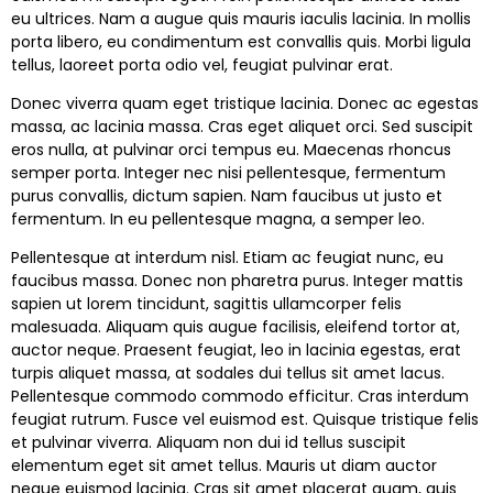
eu ultrices. Nam a augue quis mauris iaculis lacinia. In mollis
porta libero, eu condimentum est convallis quis. Morbi ligula
tellus, laoreet porta odio vel, feugiat pulvinar erat.
Donec viverra quam eget tristique lacinia. Donec ac egestas
massa, ac lacinia massa. Cras eget aliquet orci. Sed suscipit
eros nulla, at pulvinar orci tempus eu. Maecenas rhoncus
semper porta. Integer nec nisi pellentesque, fermentum
purus convallis, dictum sapien. Nam faucibus ut justo et
fermentum. In eu pellentesque magna, a semper leo.
Pellentesque at interdum nisl. Etiam ac feugiat nunc, eu
faucibus massa. Donec non pharetra purus. Integer mattis
sapien ut lorem tincidunt, sagittis ullamcorper felis
malesuada. Aliquam quis augue facilisis, eleifend tortor at,
auctor neque. Praesent feugiat, leo in lacinia egestas, erat
turpis aliquet massa, at sodales dui tellus sit amet lacus.
Pellentesque commodo commodo efficitur. Cras interdum
feugiat rutrum. Fusce vel euismod est. Quisque tristique felis
et pulvinar viverra. Aliquam non dui id tellus suscipit
elementum eget sit amet tellus. Mauris ut diam auctor
neque euismod lacinia. Cras sit amet placerat quam, quis