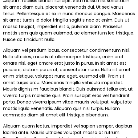
Aliquam facilisis blandit suscipit. Sed massa nisl, sollicitudin
sit amet diam quis, placerat venenatis dui. Ut sed varius
tellus. Pellentesque et ex in nunc rhoncus congue. Maecenas
sit amet turpis id dolor fringilla sagittis nec at enim. Duis ut
massa feugiat, imperdiet elit a, pulvinar diam. Phasellus
mattis sem quis quam euismod, ac elementum leo tristique.
Fusce ac tincidunt nulla.
Aliquam vel pretium lacus, consectetur condimentum nisl.
Nulla ultricies, mauris at ullamcorper tristique, enim erat
ornare nisl, eget ornare erat justo in purus. In sit amet est
posuere, dictum purus at, consectetur nunc. Nulla sit amet
enim tristique, volutpat nunc eget, euismod elit. Proin sit
amet turpis arcu. Maecenas fringilla vehicula imperdiet.
Mauris dignissim faucibus blandit. Duis euismod tellus est, ut
viverra turpis molestie quis. Proin suscipit eros vel hendrerit
porta. Donec viverra ipsum vitae mauris volutpat, vulputate
mattis ligula venenatis. Aliquam quis nisl turpis. Nullam
commodo diam sit amet elit tristique bibendum.
Aliquam quam lectus, imperdiet vel sapien semper, dapibus
lacinia ante. Mauris ultricies volutpat massa at rutrum.